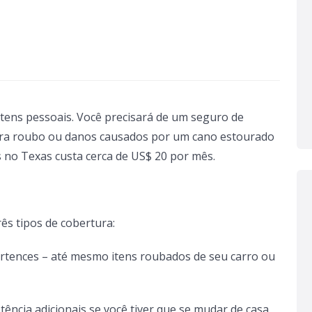
itens pessoais. Você precisará de um seguro de
tra roubo ou danos causados ​​por um cano estourado
s no Texas custa cerca de US$ 20 por mês.
ês tipos de cobertura:
rtences – até mesmo itens roubados de seu carro ou
ência adicionais se você tiver que se mudar de casa